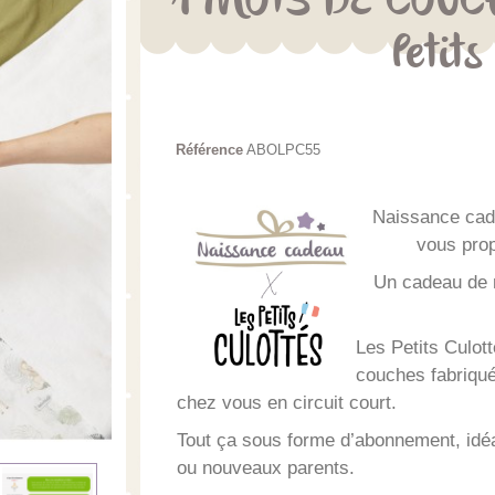
1 MOIS DE COUCH
Petits
Référence
ABOLPC55
Naissance cade
vous prop
Un cadeau de n
Les Petits Culot
couches fabriqué
chez vous en circuit court.
Tout ça sous forme d’abonnement, idéa
ou nouveaux parents.