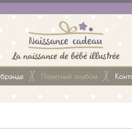
брэнде
Памятный альбом
Конт